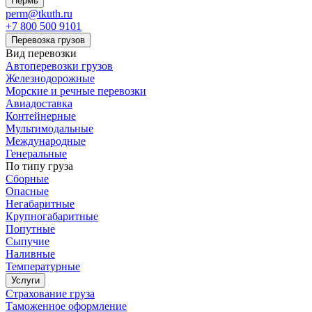
Пермь
perm@tkuth.ru
+7 800 500 9101
Перевозка грузов
Вид перевозки
Автоперевозки грузов
Железнодорожные
Морские и речные перевозки
Авиадоставка
Контейнерные
Мультимодальные
Международные
Генеральные
По типу груза
Сборные
Опасные
Негабаритные
Крупногабаритные
Попутные
Сыпучие
Наливные
Температурные
Услуги
Страхование груза
Таможенное оформление