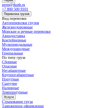
Пермь
perm@tkuth.ru
+7 800 500 9101
Перевозка грузов
Вид перевозки
Автоперевозки грузов
Железнодорожные
Морские и речные перевозки
Авиадоставка
Контейнерные
Мультимодальные
Международные
Генеральные
По типу груза
Сборные
Опасные
Негабаритные
Крупногабаритные
Попутные
Сыпучие
Наливные
Температурные
Услуги
Страхование груза
Таможенное оформление