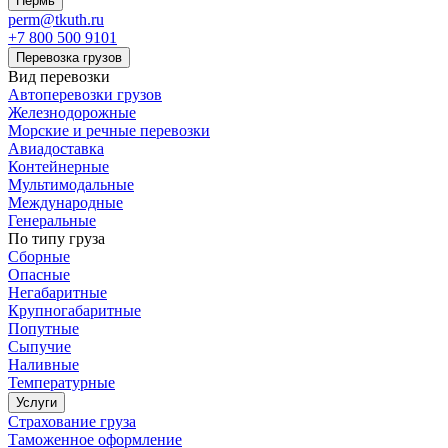
Пермь
perm@tkuth.ru
+7 800 500 9101
Перевозка грузов
Вид перевозки
Автоперевозки грузов
Железнодорожные
Морские и речные перевозки
Авиадоставка
Контейнерные
Мультимодальные
Международные
Генеральные
По типу груза
Сборные
Опасные
Негабаритные
Крупногабаритные
Попутные
Сыпучие
Наливные
Температурные
Услуги
Страхование груза
Таможенное оформление