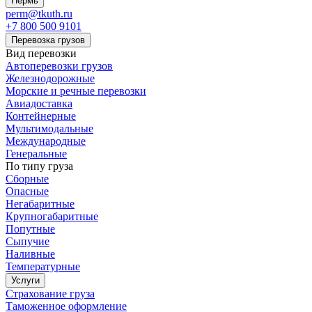
Пермь
perm@tkuth.ru
+7 800 500 9101
Перевозка грузов
Вид перевозки
Автоперевозки грузов
Железнодорожные
Морские и речные перевозки
Авиадоставка
Контейнерные
Мультимодальные
Международные
Генеральные
По типу груза
Сборные
Опасные
Негабаритные
Крупногабаритные
Попутные
Сыпучие
Наливные
Температурные
Услуги
Страхование груза
Таможенное оформление