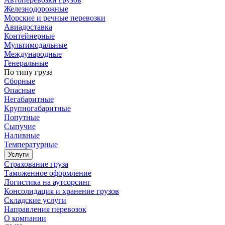
Железнодорожные
Морские и речные перевозки
Авиадоставка
Контейнерные
Мультимодальные
Международные
Генеральные
По типу груза
Сборные
Опасные
Негабаритные
Крупногабаритные
Попутные
Сыпучие
Наливные
Температурные
Услуги
Страхование груза
Таможенное оформление
Логистика на аутсорсинг
Консолидация и хранение грузов
Складские услуги
Направления перевозок
О компании