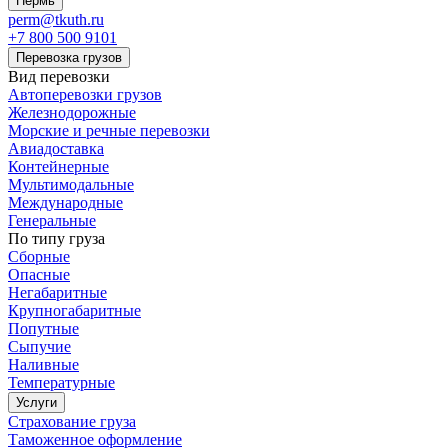
Пермь
perm@tkuth.ru
+7 800 500 9101
Перевозка грузов
Вид перевозки
Автоперевозки грузов
Железнодорожные
Морские и речные перевозки
Авиадоставка
Контейнерные
Мультимодальные
Международные
Генеральные
По типу груза
Сборные
Опасные
Негабаритные
Крупногабаритные
Попутные
Сыпучие
Наливные
Температурные
Услуги
Страхование груза
Таможенное оформление