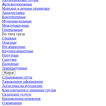
Железнодорожные
Морские и речные перевозки
Авиадоставка
Контейнерные
Мультимодальные
Международные
Генеральные
По типу груза
Сборные
Опасные
Негабаритные
Крупногабаритные
Попутные
Сыпучие
Наливные
Температурные
Услуги
Страхование груза
Таможенное оформление
Логистика на аутсорсинг
Консолидация и хранение грузов
Складские услуги
Направления перевозок
О компании