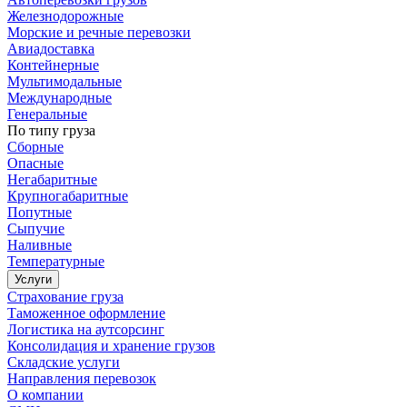
Железнодорожные
Морские и речные перевозки
Авиадоставка
Контейнерные
Мультимодальные
Международные
Генеральные
По типу груза
Сборные
Опасные
Негабаритные
Крупногабаритные
Попутные
Сыпучие
Наливные
Температурные
Услуги
Страхование груза
Таможенное оформление
Логистика на аутсорсинг
Консолидация и хранение грузов
Складские услуги
Направления перевозок
О компании