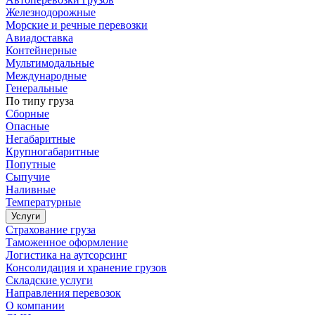
Железнодорожные
Морские и речные перевозки
Авиадоставка
Контейнерные
Мультимодальные
Международные
Генеральные
По типу груза
Сборные
Опасные
Негабаритные
Крупногабаритные
Попутные
Сыпучие
Наливные
Температурные
Услуги
Страхование груза
Таможенное оформление
Логистика на аутсорсинг
Консолидация и хранение грузов
Складские услуги
Направления перевозок
О компании