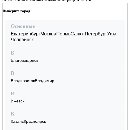
Выберите город
Основные
Екатеринбург
Москва
Пермь
Санкт-Петербург
Уфа
Челябинск
Б
Благовещенск
В
Владивосток
Владимир
И
Ижевск
К
Казань
Красноярск