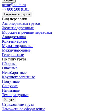
Пермь
perm@tkuth.ru
+7 800 500 9101
Перевозка грузов
Вид перевозки
Автоперевозки грузов
Железнодорожные
Морские и речные перевозки
Авиадоставка
Контейнерные
Мультимодальные
Международные
Генеральные
По типу груза
Сборные
Опасные
Негабаритные
Крупногабаритные
Попутные
Сыпучие
Наливные
Температурные
Услуги
Страхование груза
Таможенное оформление