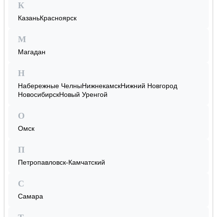
К
Казань
Красноярск
М
Магадан
Н
Набережные Челны
Нижнекамск
Нижний Новгород
Новосибирск
Новый Уренгой
О
Омск
П
Петропавловск-Камчатский
С
Самара