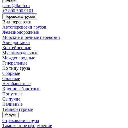
Пермь
perm@tkuth.ru
+7 800 500 9101
Перевозка грузов
Вид перевозки
Автоперевозки грузов
Железнодорожные
Морские и речные перевозки
Авиадоставка
Контейнерные
Мультимодальные
Международные
Генеральные
По типу груза
Сборные
Опасные
Негабаритные
Крупногабаритные
Попутные
Сыпучие
Наливные
Температурные
Услуги
Страхование груза
Таможенное оформление